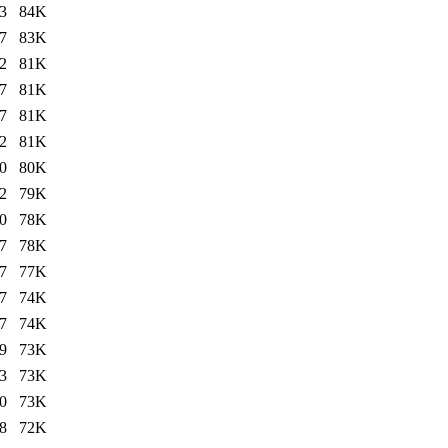
3
84K
7
83K
2
81K
7
81K
7
81K
2
81K
0
80K
2
79K
0
78K
7
78K
7
77K
7
74K
7
74K
9
73K
3
73K
0
73K
8
72K